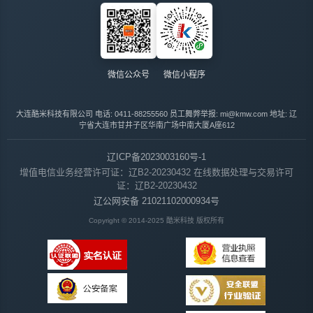
微信公众号
微信小程序
大连酷米科技有限公司
电话: 0411-88255560
员工舞弊举报: mi@kmw.com
地址: 辽
宁省大连市甘井子区华南广场中南大厦A座612
辽ICP备2023003160号-1
增值电信业务经营许可证：辽B2-20230432
在线数据处理与交易许可
证：辽B2-20230432
辽公网安备 21021102000934号
Copyright © 2014-2025 酷米科技 版权所有