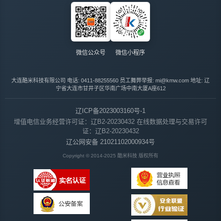
微信公众号
微信小程序
大连酷米科技有限公司
电话: 0411-88255560
员工舞弊举报: mi@kmw.com
地址: 辽
宁省大连市甘井子区华南广场中南大厦A座612
辽ICP备2023003160号-1
增值电信业务经营许可证：辽B2-20230432
在线数据处理与交易许可
证：辽B2-20230432
辽公网安备 21021102000934号
Copyright © 2014-2025 酷米科技 版权所有