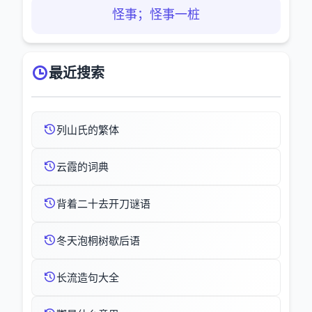
怪事；怪事一桩
最近搜索
列山氏的繁体
云霞的词典
背着二十去开刀谜语
冬天泡桐树歇后语
长流造句大全