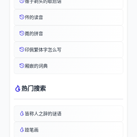
锥子剃头的歇后语
侺的读音
嶤的拼音
印佩繁体字怎么写
厢嵌的词典
热门搜索
皆称人之辞的谜语
踛笔画