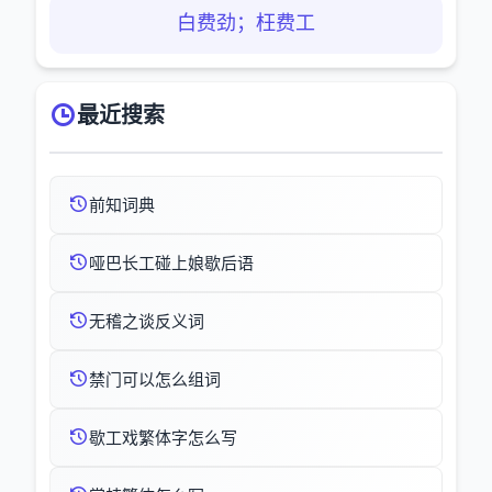
白费劲；枉费工
最近搜索
前知词典
哑巴长工碰上娘歇后语
无稽之谈反义词
禁门可以怎么组词
歇工戏繁体字怎么写