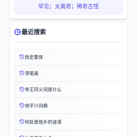
罕见；太离奇；稀奇古怪
最近搜索
抢走繁体
淸笔画
帝王同义词是什么
地平川词典
何处是他乡的谜语