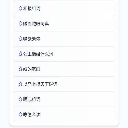
相报组词
贼眉贼眼词典
噤战繁体
公王能组什么词
皡的笔画
以马上得天下谜语
瞒心组词
睁怎么读