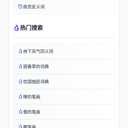
南货反义词
热门搜索
林下风气同义词
丽春草的词典
忧国恤民词典
曍的笔画
儋的笔画
腛笔画