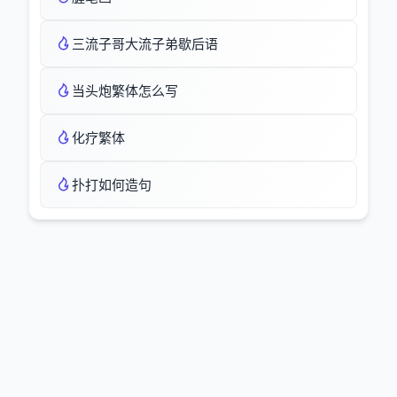
三流子哥大流子弟歇后语
当头炮繁体怎么写
化疗繁体
扑打如何造句