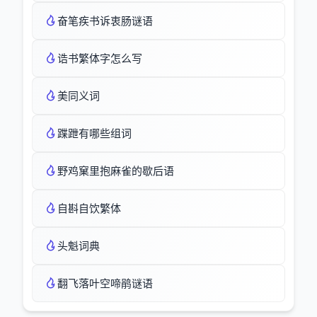
奋笔疾书诉衷肠谜语
诰书繁体字怎么写
美同义词
蹀跇有哪些组词
野鸡窠里抱麻雀的歇后语
自斟自饮繁体
头魁词典
翻飞落叶空啼鹃谜语