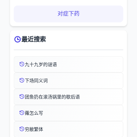
对症下药
最近搜索
九十九岁的谜语
下场同义词
团鱼扔在滚汤锅里的歇后语
蕹怎么写
穷敝繁体