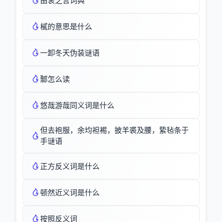
由衷之言词典
樲的意思是什么
一卸冬天伪装谜语
鄹怎么读
悠哉游哉同义词是什么
但去袍服，余均袒裼，披羊裘及腰，絷毡条于
手谜语
正方反义词是什么
顿然近义词是什么
按照反义词