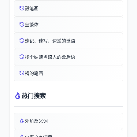
瑴笔画
宔繁体
速记、速写、速递的谜语
找个姑娘当媒人的歇后语
犕的笔画
热门搜索
外角反义词