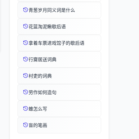
青葱岁月同义词是什么
花篮淘泥鳅歇后语
拿着车票进戏馆子的歇后语
行齎居送词典
村吏的词典
劳作如何造句
蜼怎么写
盲的笔画