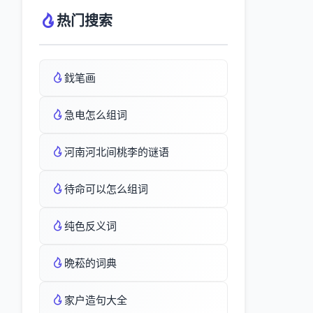
热门搜索
鈛笔画
急电怎么组词
河南河北间桃李的谜语
待命可以怎么组词
纯色反义词
晩菘的词典
家户造句大全