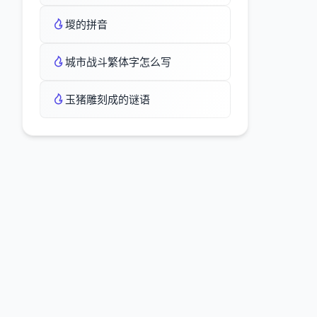
堫的拼音
城市战斗繁体字怎么写
玉猪雕刻成的谜语