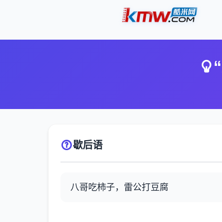
歇后语
八哥吃柿子，雷公打豆腐