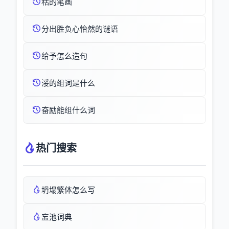
秳的笔画
分出胜负心怡然的谜语
给予怎么造句
浽的组词是什么
奋励能组什么词
热门搜索
坍塌繁体怎么写
衁池词典