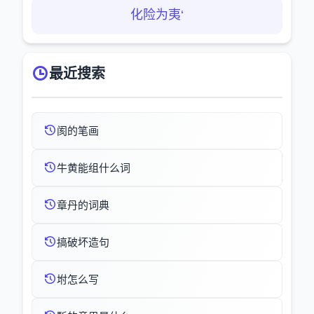
化险为夷‘
最近搜索
阂的笔画
牛黄能组什么词
章丹的词典
搞破坏造句
坿怎么写