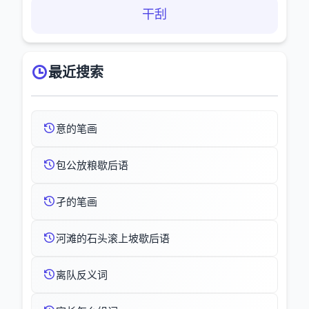
干刮
最近搜索
意的笔画
包公放粮歇后语
孑的笔画
河滩的石头滚上坡歇后语
离队反义词