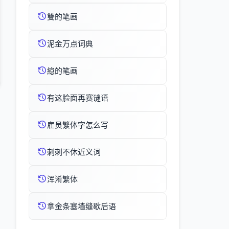
雙的笔画
泥金万点词典
緿的笔画
有这脸面再赛谜语
雇员繁体字怎么写
刺刺不休近义词
浑淆繁体
拿金条塞墙缝歇后语