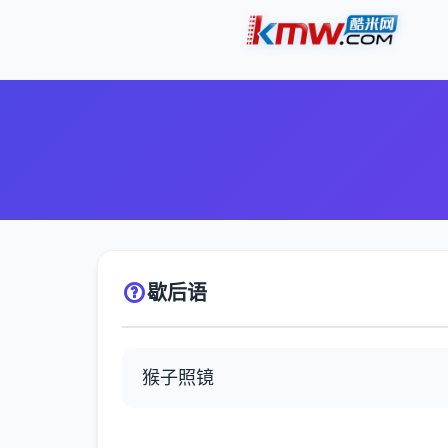
歇后语
猴子照镜