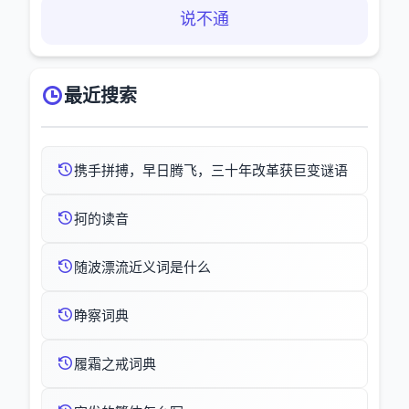
说不通
最近搜索
携手拼搏，早日腾飞，三十年改革获巨变谜语
抲的读音
随波漂流近义词是什么
睁察词典
履霜之戒词典