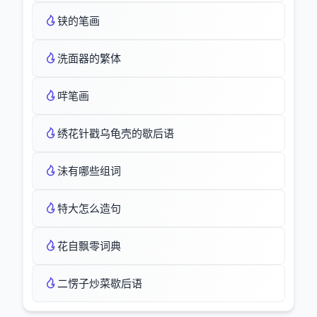
铗的笔画
洗面器的繁体
哶笔画
绣花针戳乌龟壳的歇后语
沬有哪些组词
特大怎么造句
花自飘零词典
二愣子炒菜歇后语