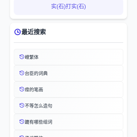
实(石)打实(石)
最近搜索
嶝繁体
台臣的词典
痙的笔画
不等怎么造句
蹗有哪些组词