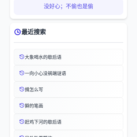
没好心；不偷也是偷
最近搜索
大象喝水的歇后语
一向小心没祸端谜语
搑怎么写
擗的笔画
赶鸡下河的歇后语