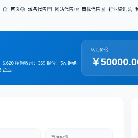
首页
域名代售
网站代售
商标代售
行业资讯
转让价格
￥50000.0
620 搜狗收录：369 报价：5w 拒绝
收 企业
百度权重