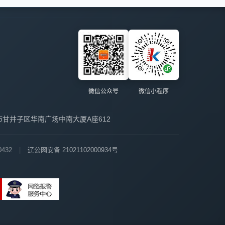
微信公众号
微信小程序
市甘井子区华南广场中南大厦A座612
432
|
辽公网安备 21021102000934号