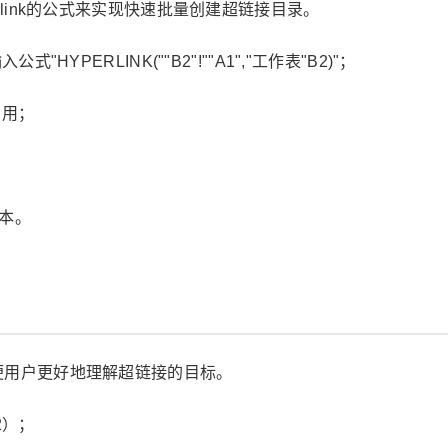
rlink的公式来实现快速批量创建超链接目录。
YPERLINK(""B2"!""A1","工作表"B2)"；
引用；
文本。
便用户更好地理解超链接的目标。
2）；