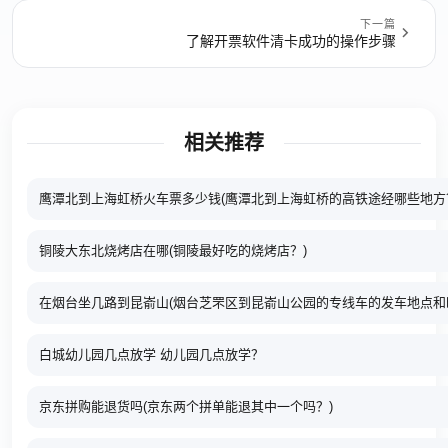
下一篇
了解开票软件清卡成功的操作步骤
相关推荐
鹰潭北到上海虹桥火车票多少钱(鹰潭北到上海虹桥的高铁途经哪些地方
铜陵大东北烧烤店在哪(铜陵最好吃的烧烤店？)
在烟台坐几路到昆嵛山(烟台芝罘区到昆嵛山公园的专线车的发车地点和
白城幼儿园几点放学 幼儿园几点放学？
京东拼购能退货吗(京东两个拼单能退其中一个吗？)