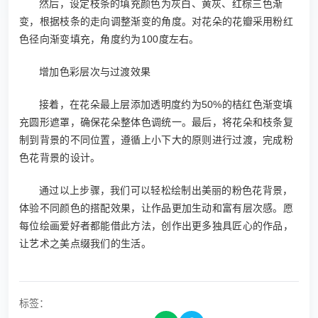
然后，设定枝条的填充颜色为灰白、黄灰、红棕三色渐
变，根据枝条的走向调整渐变的角度。对花朵的花瓣采用粉红
色径向渐变填充，角度约为100度左右。
增加色彩层次与过渡效果
接着，在花朵最上层添加透明度约为50%的桔红色渐变填
充圆形遮罩，确保花朵整体色调统一。最后，将花朵和枝条复
制到背景的不同位置，遵循上小下大的原则进行过渡，完成粉
色花背景的设计。
通过以上步骤，我们可以轻松绘制出美丽的粉色花背景，
体验不同颜色的搭配效果，让作品更加生动和富有层次感。愿
每位绘画爱好者都能借此方法，创作出更多独具匠心的作品，
让艺术之美点缀我们的生活。
标签：