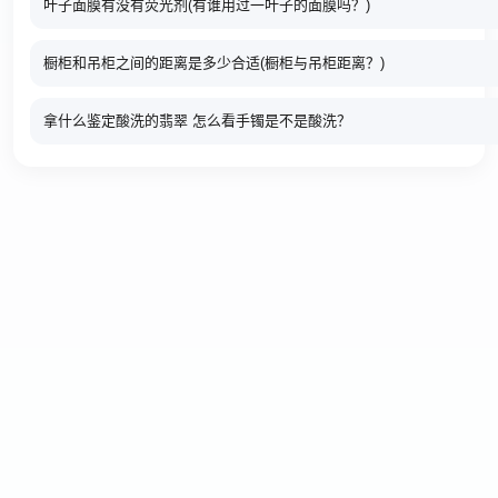
叶子面膜有没有荧光剂(有谁用过一叶子的面膜吗？)
橱柜和吊柜之间的距离是多少合适(橱柜与吊柜距离？)
拿什么鉴定酸洗的翡翠 怎么看手镯是不是酸洗？