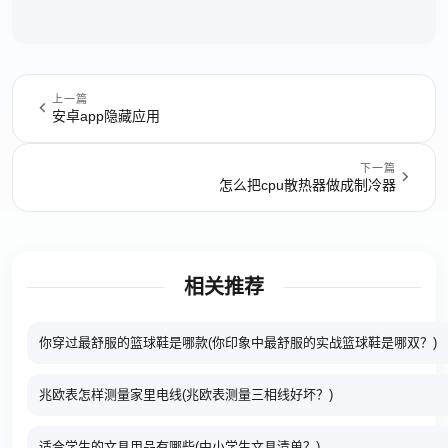
上一篇
安卓app隐藏应用
下一篇
怎么把cpu散热器做成制冷器
相关推荐
你穿过最舒服的篮球鞋是哪款(你印象中最舒服的实战篮球鞋是哪双？)
兆欧表怎样测量家里电线(兆欧表测量三相线好坏？)
适合学生的文具用品有哪些(中小学生文具清单？)