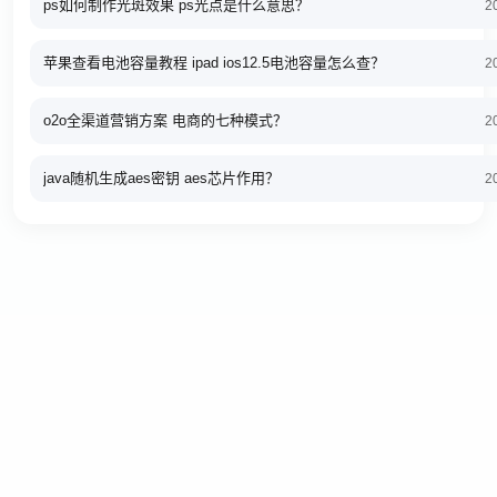
ps如何制作光斑效果 ps光点是什么意思？
2
苹果查看电池容量教程 ipad ios12.5电池容量怎么查？
2
o2o全渠道营销方案 电商的七种模式？
2
java随机生成aes密钥 aes芯片作用？
2