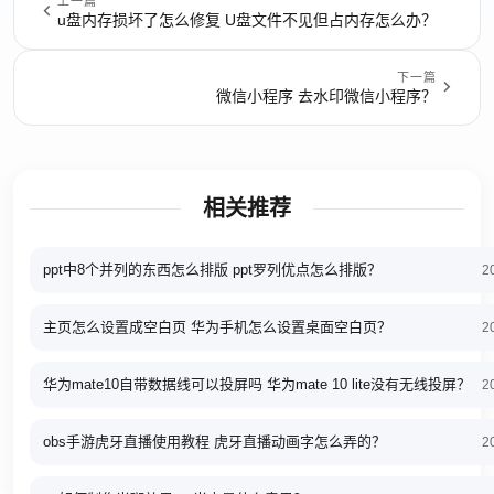
上一篇
u盘内存损坏了怎么修复 U盘文件不见但占内存怎么办？
下一篇
微信小程序 去水印微信小程序？
相关推荐
ppt中8个并列的东西怎么排版 ppt罗列优点怎么排版？
2
主页怎么设置成空白页 华为手机怎么设置桌面空白页？
2
华为mate10自带数据线可以投屏吗 华为mate 10 lite没有无线投屏？
2
obs手游虎牙直播使用教程 虎牙直播动画字怎么弄的？
2