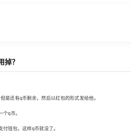
用掉？
销但是还有q币剩余，然后以红包的形式发给他。
一个q币。
消支付钱包，这样q币就没了。