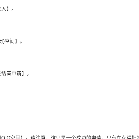
进入】。
闭)空间】。
交结案申请】。
Q Q空间】。请注意，这只是一个成功的申请，只有在获得批准