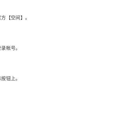
官方【空间】。
登录帐号。
标按钮上。