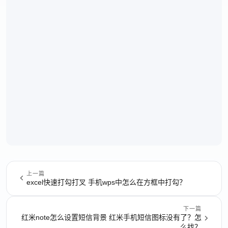
上一篇
excel快速打勾打叉 手机wps中怎么在方框中打勾？
下一篇
红米note怎么设置短信背景 红米手机短信图标没有了？怎
么找？