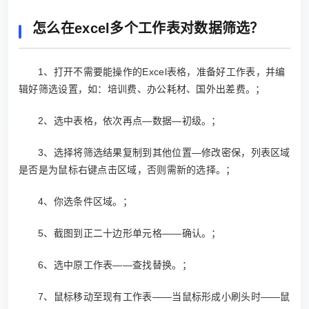
怎么在excel多个工作表对数据筛选？
1、打开不需要能操作的Excel表格，准备好工作表，并编
辑好筛选设置，如：培训费、办公耗材、国外出差费。；
2、选中表格，依次再点—数据—初级。；
3、选择将筛选结果复制到其他位置—修改密保，列表区域
是否是为鼠标右键点击区域，否则需新的选择。；
4、你选条件区域。；
5、截图到正二十边形单元格——确认。；
6、选中原工作表——查找替换。；
7、鼠标移动至现有工作表——当鼠标形成小刷头时——鼠