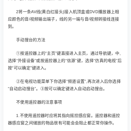
2将一条AV线(黄白红接头)接入机顶盒或DVD播放器上相
应颜色的音/视频输出端子，线的另一端与音/视频转接线连接
到。
手动搜台的方法
①按遥控器上的“主页”键直接进入主页，通过导航键，中,
选择“外接设备”或按遥控器上的“信源”键，选择“仿真的电视”后
按“可以确定”键进入。
②在电视功能菜单下你选择“频道设置”,再次进入后你选择
“自动启动搜台”。③按可以确定键进入自动启动搜台。
不使用遥控器的注意事项
1.不使用遥控器时应将其指向摇控感应窗。遥控器和遥控
器感应窗之间储放的物品很有可能会会阻止都正常你操作。