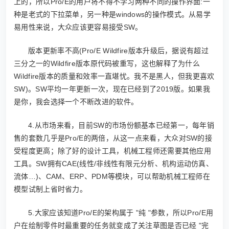
上的，所以Pro/E的用户将不得不学习两种不同的操作界面:一
种是老式的下拉菜单，另一种是windows的操作模式。从易学
易用性来说，大众应该更容易接受SW。
版本更新率不高(Pro/E Wildfire版本升级后，据说有超过
三分之一的Wildfire版本原代码被重写，这也解释了为什么
Wildfire版本的质量和效率一直堪忧。我不是黑人，但我更喜欢
SW)。SW平均一年更新一次，现在已经到了2019版。如果我
是你，我会选择一个不断改进的软件。
4.从市场来看，目前SW的市场份额基本已经第一，每年销
售的套数几乎是Pro/E的两倍，从这一点来看，大众对SW的接
受程度更高；除了好的设计工具，机械工程师还需要其他应用
工具。SW拥有CAE(线性/非线性有限元分析、机构运动仿真、
流体…)、CAM、ERP、PDM等模块，可以帮助机械工程师在
模型试制上省时省力。
5.大家应该知道Pro/E的架构属于 "纯 "参数，所以Pro/E用
户在绘制零件时最重要的任务就变成了关注草图是否已经 "完