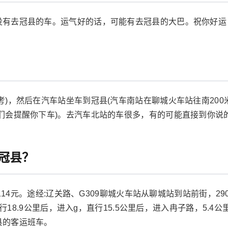
没有去冠县的车。运气好的话，可能有去冠县的大巴。祝你好运
)，然后在汽车站坐车到冠县(汽车南站在聊城火车站往南200
们会提醒你下车)。去汽车北站的车很多，有的可能直接到你说
冠县？
约114元。途经:辽关路、G309聊城火车站从聊城站到站前街，2
直行18.9公里后，进入g，直行15.5公里后，进入冉子路，5.
县的客运班车。