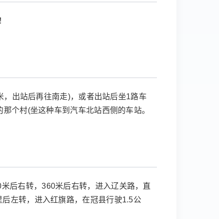
！
米，出站后再往南走)，或者出站后坐1路车
的那个村(坐这种车到汽车北站西侧的车站。
90米后右转，360米后右转，进入辽关路，直
4公里后左转，进入红旗路，在冠县行驶1.5公