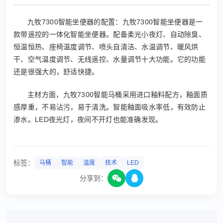
九牧7300智能坐便器的配置：九牧7300智能坐便器是一
款带遥控的一体化智能坐便器。配备柔光小夜灯、自动除臭、
恒温恒热、座椅温度调节、喷头自清洁、水温调节、暖风烘
干、空气温度调节、无线遥控、水量调节十大功能。它的功能
还是很强大的，舒适快捷。
主材方面，九牧7300智能马桶采用进口釉料配方，釉面质
感厚重，不易沾污，易于清洗。智能釉面吸水率低，有效防止
渗水。LED夜光灯，夜间不开灯也能准确发现。
标签：
马桶
智能
温度
技术
LED
分享到：