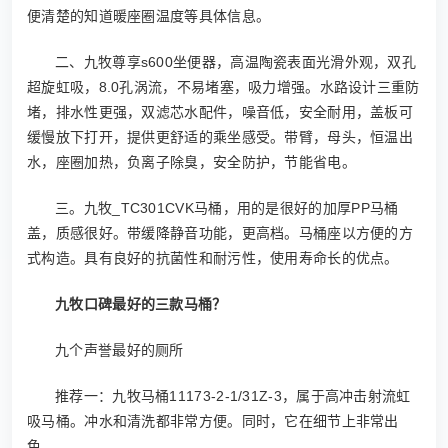
便清楚的知道暖座圈温度等具体信息。
二、九牧尊享s600坐便器，高温陶瓷表面光滑外观，双孔
超旋虹吸，8.0孔涡流，不易堵塞，吸力增强。水路设计三重防
堵，排水性更强，双滤芯水配件，噪音低，安全耐用，盖板可
缓慢放下打开，提供更舒适的乘坐感受。带臂，母头，恒温出
水，座圈加热，负离子除臭，安全防护，节能省电。
三。九牧_TC301CVK马桶，用的是很好的加厚PP马桶
盖，质感很好。带缓降静音功能，更高档。马桶座以方便的方
式构造。具有良好的抗菌性和耐污性，使用寿命长的优点。
九牧口碑最好的三款马桶？
九个声誉最好的厕所
推荐一：九牧马桶11173-2-1/31Z-3，属于高冲击射流虹
吸马桶。冲水和清洗都非常方便。同时，它在细节上非常出
色，