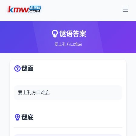
谜语答案
爱上孔方口难启
谜面
爱上孔方口难启
谜底