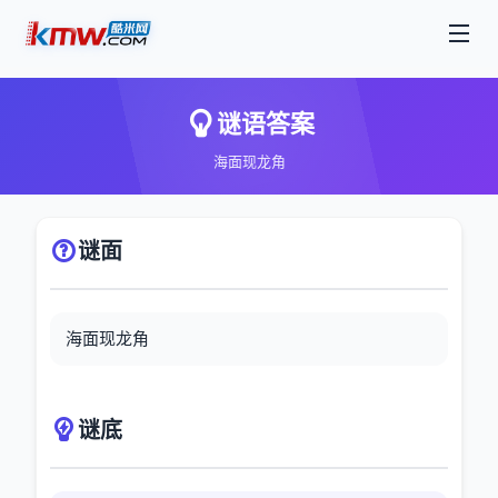
谜语答案
海面现龙角
谜面
海面现龙角
谜底