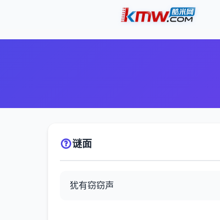
谜面
犹有窃窃声