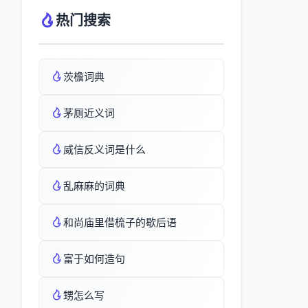
热门搜索
茨檐词典
茅厕近义词
威信反义词是什么
乱麻麻的词典
和尚庙里借梳子的歇后语
富于如何造句
甥怎么写