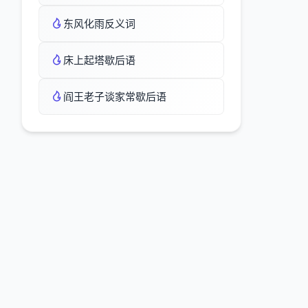
东风化雨反义词
床上起塔歇后语
阎王老子谈家常歇后语