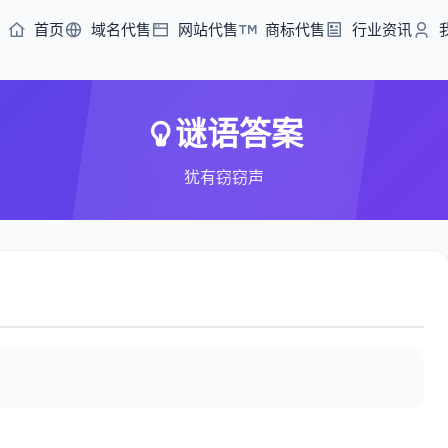
首页
域名代售
网站代售
商标代售
行业资讯
谜语答案
犹有窃窃声