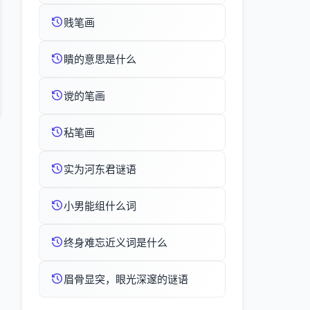
贱笔画
瞶的意思是什么
谠的笔画
秥笔画
实为河东君谜语
小男能组什么词
终身难忘近义词是什么
眉骨显突，眼光深邃的谜语