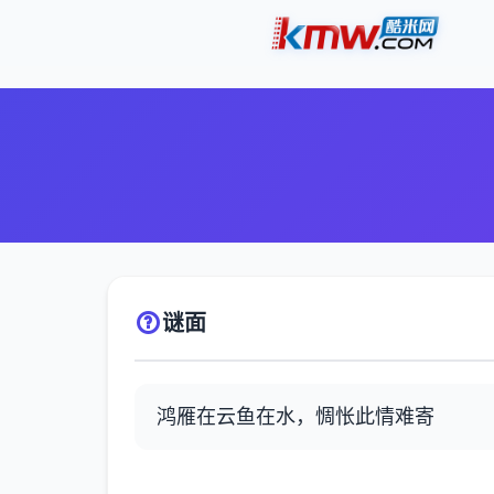
谜面
鸿雁在云鱼在水，惆怅此情难寄