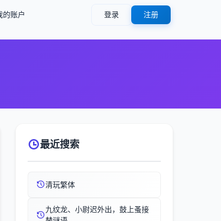
我的账户
登录
注册
最近搜索
清玩繁体
九纹龙、小尉迟外出，鼓上蚤接
替谜语