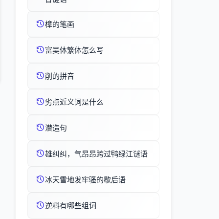
樟的笔画
富吴体繁体怎么写
削的拼音
劣点近义词是什么
潜造句
雄纠纠，气昂昂跨过鸭绿江谜语
冰天雪地发牢骚的歇后语
逆料有哪些组词