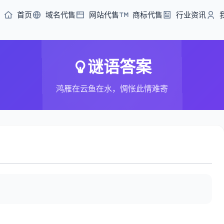
首页
域名代售
网站代售
商标代售
行业资讯
谜语答案
鸿雁在云鱼在水，惆怅此情难寄