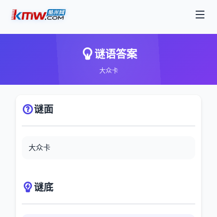
谜语答案
大众卡
谜面
大众卡
谜底