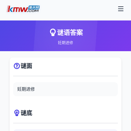
谜语答案
妊期进修
谜面
妊期进修
谜底