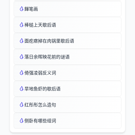
餫笔画
棒槌上天歇后语
面疙瘩掉在肉锅里歇后语
落日余晖映花前的谜语
倚强凌弱反义词
旱地鱼虾的歇后语
红彤彤怎么造句
侧卧有哪些组词