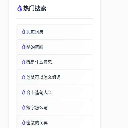
热门搜索
恁每词典
馝的笔画
戵是什么意思
芝焚可以怎么组词
合十造句大全
餹字怎么写
密笈的词典