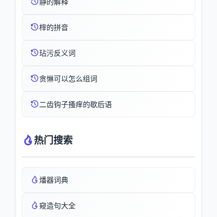
靜的解释
榟的拼音
玷污反义词
贪惏可以怎么组词
二齿钩子搔痒的歇后语
热门搜索
燔器词典
窥造句大全