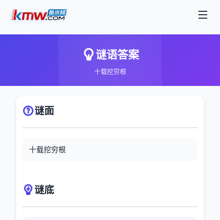
谜语答案
十载挖穷根
谜面
十载挖穷根
谜底