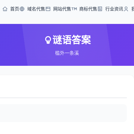
首页
域名代售
网站代售
商标代售
行业资讯
谜语答案
槛外一条溪