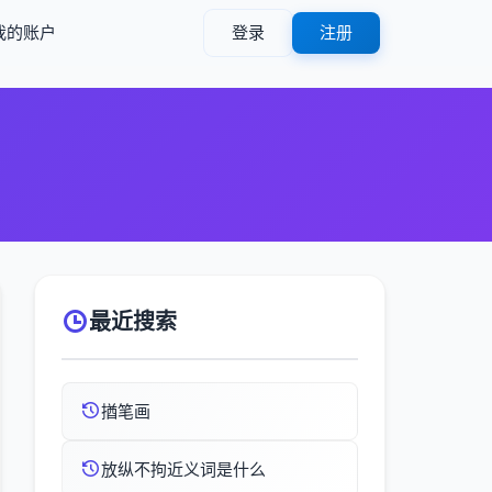
我的账户
登录
注册
最近搜索
揂笔画
放纵不拘近义词是什么