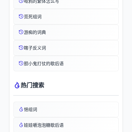
呕鸦的繁体怎么写
觅死组词
游痴的词典
瞎子反义词
胆小鬼打仗的歇后语
热门搜索
悒组词
娃娃嚼泡泡糖歇后语