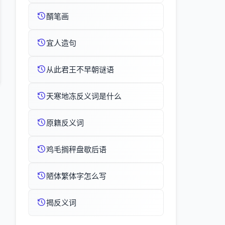
醑笔画
宜人造句
从此君王不早朝谜语
天寒地冻反义词是什么
原籍反义词
鸡毛搁秤盘歇后语
陋体繁体字怎么写
揭反义词