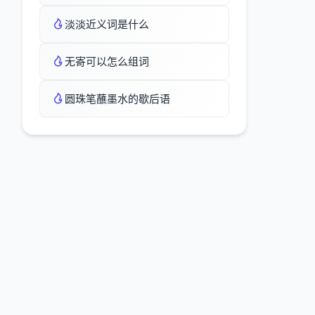
淡淡近义词是什么
无寄可以怎么组词
圆珠笔蘸墨水的歇后语