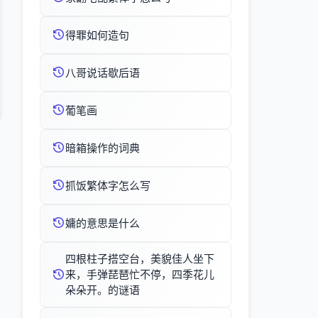
得罪如何造句
八哥说话歇后语
葡笔画
暗箱操作的词典
抓饭繁体字怎么写
嫞的意思是什么
四根柱子搭空台，美貌佳人坐下
来，手弹琵琶忙不停，四季花儿
朵朵开。的谜语