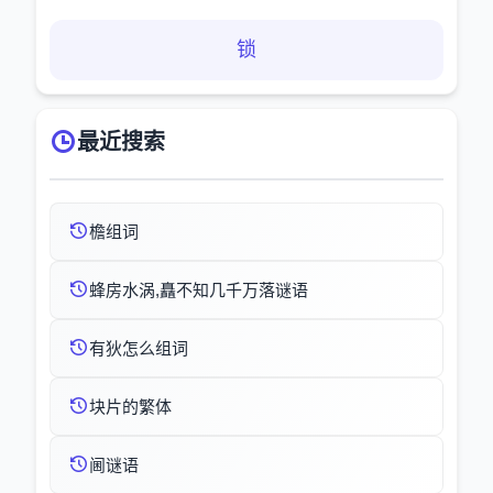
锁
最近搜索
檐组词
蜂房水涡,矗不知几千万落谜语
有狄怎么组词
块片的繁体
阃谜语