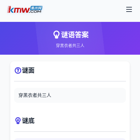
谜语答案
穿黑衣者共三人
谜面
穿黑衣者共三人
谜底