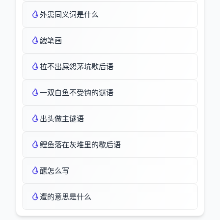
外患同义词是什么
絏笔画
拉不出屎怨茅坑歇后语
一双白鱼不受钩的谜语
出头做主谜语
鲤鱼落在灰堆里的歇后语
醿怎么写
遭的意思是什么