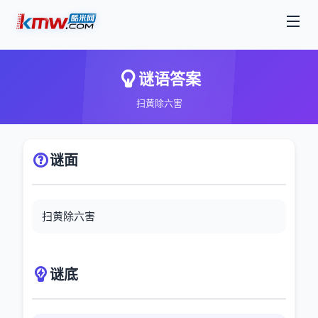
谜语答案
扫黄除六害
谜面
扫黄除六害
谜底