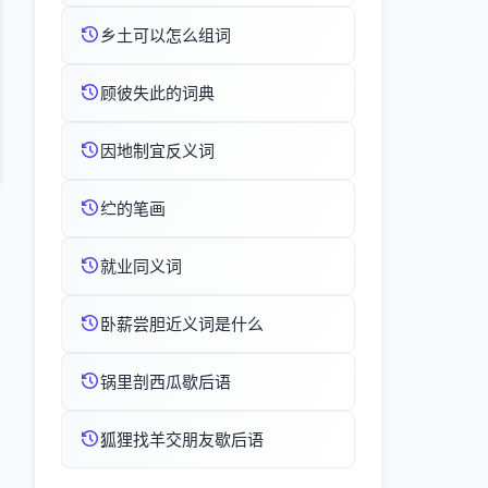
乡土可以怎么组词
顾彼失此的词典
因地制宜反义词
纻的笔画
就业同义词
卧薪尝胆近义词是什么
锅里剖西瓜歇后语
狐狸找羊交朋友歇后语