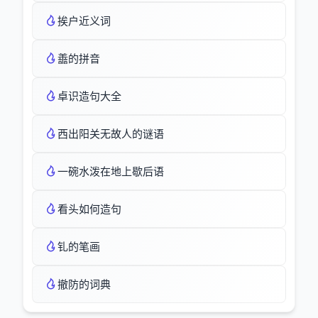
挨户近义词
譱的拼音
卓识造句大全
西出阳关无故人的谜语
一碗水泼在地上歇后语
看头如何造句
钆的笔画
撤防的词典