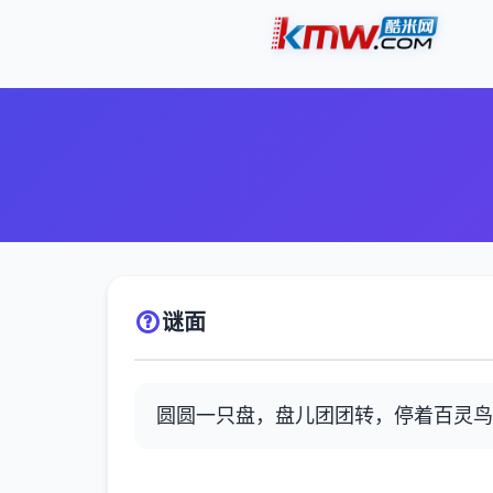
谜面
圆圆一只盘，盘儿团团转，停着百灵鸟