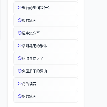
近台的组词是什么
釹的笔画
橻字怎么写
蛾附蠭屯的繁体
验收造句大全
兔园册子的词典
灹的读音
鉛的笔画